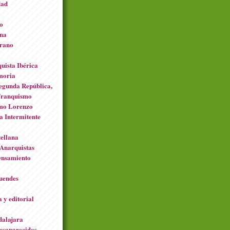
dad
o
ona
erano
uista Ibérica
moria
Segunda República,
 Franquismo
mo Lorenzo
 Intermitente
ellana
 Anarquistas
ensamiento
duendes
 y editorial
alajara
esaparecidos