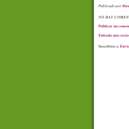
Publicado por
Mau
NO HAY COMEN
Publicar un comen
Entrada más recie
Envia
Suscribirse a: