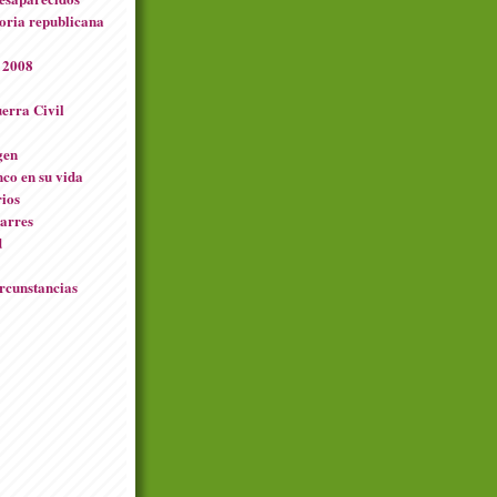
oria republicana
 2008
uerra Civil
gen
co en su vida
ios
narres
d
ircunstancias