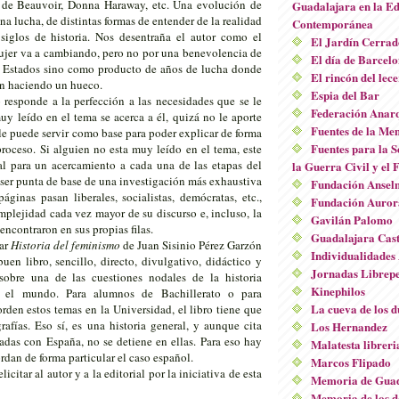
 de Beauvoir, Donna Haraway, etc. Una evolución de
Guadalajara en la E
a lucha, de distintas formas de entender de la realidad
Contemporánea
 siglos de historia. Nos desentraña el autor como el
El Jardín Cerrad
mujer va a cambiando, pero no por una benevolencia de
El día de Barcel
s Estados sino como producto de años de lucha donde
El rincón del lec
on haciendo un hueco.
Espia del Bar
o responde a la perfección a las necesidades que se le
Federación Anarq
uy leído en el tema se acerca a él, quizá no le aporte
Fuentes de la Me
le puede servir como base para poder explicar de forma
Fuentes para la 
roceso. Si alguien no esta muy leído en el tema, este
al para un acercamiento a cada una de las etapas del
la Guerra Civil y el
ser punta de base de una investigación más exhaustiva
Fundación Ansel
áginas pasan liberales, socialistas, demócratas, etc.,
Fundación Aurora
plejidad cada vez mayor de su discurso e, incluso, la
Gavilán Palomo
ncontraron en sus propias filas.
Guadalajara Cast
ar
Historia del feminismo
de Juan Sisinio Pérez Garzón
Individualidades
en libro, sencillo, directo, divulgativo, didáctico y
Jornadas Librep
sobre una de las cuestiones nodales de la historia
Kinephilos
 el mundo. Para alumnos de Bachillerato o para
La cueva de los 
rden estos temas en la Universidad, el libro tiene que
grafías. Eso sí, es una historia general, y aunque cita
Los Hernandez
adas con España, no se detiene en ellas. Para eso hay
Malatesta libreria
rdan de forma particular el caso español.
Marcos Flipado
licitar al autor y a la editorial por la iniciativa de esta
Memoria de Guad
Memoria de los d