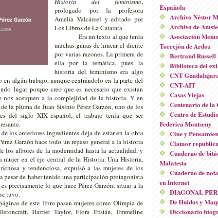
Historia del feminismo
,
Española
prologado por la profesora
Archivo Néstor 
Amelia Valcárcel y editado por
Archivo de Amst
Los Libros de La Catarata.
Asociación Memor
Era un texto al que tenía
muchas ganas de hincar el diente
Torrejón de Ardoz
por varias razones. La primera de
Bertrand Russell
ella por la temática, pues la
Biblioteca del exi
historia del feminismo era algo
CNT Guadalajar
 en algún trabajo, aunque centrándolo en la parte del
CNT-AIT
ndo lugar porque creo que es necesario que existan
Casas Viejas
ue nos acerquen a la complejidad de la historia. Y en
Centenario de la
 de la pluma de Juan Sisinio Pérez Garzón, uno de los
Centro de Estudio
es del siglo XIX español, el trabajo tenía que ser
Federica Montseny
resante.
e los anteriores ingredientes deja de estar en la obra
Cine y Pensamien
 Pérez Garzón hace todo un repaso general a la historia
Clamor republic
e los albores de la modernidad hasta la actualidad, y
Cuaderno de bitá
 mujer en el eje central de la Historia. Una Historia,
Malatesta
ichosa y tendenciosa, expulsó a las mujeres de los
Cuaderno de nota
 a pesar de haber tenido una participación protagonista
en Internet
es precisamente lo que hace Pérez Garzón, situar a la
DIAGONAL PER
ue tuvo.
De Huidos y Maqu
 páginas de este libro pasan mujeres como Olimpia de
Diccionario biogr
stoncraft, Harriet Taylor, Flora Tristán, Emmeline