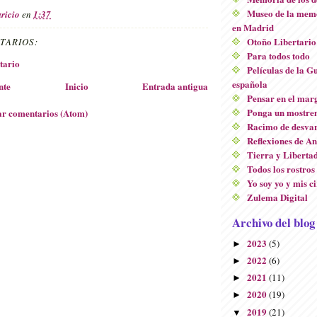
Museo de la mem
ricio
en
1:37
en Madrid
Otoño Libertario
TARIOS:
Para todos todo
tario
Películas de la G
española
nte
Inicio
Entrada antigua
Pensar en el mar
Ponga un mostren
r comentarios (Atom)
Racimo de desvar
Reflexiones de A
Tierra y Liberta
Todos los rostros
Yo soy yo y mis c
Zulema Digital
Archivo del blog
2023
(5)
►
2022
(6)
►
2021
(11)
►
2020
(19)
►
2019
(21)
▼