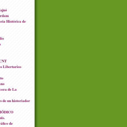
Majnó
erdam
ia Histórica de
lio
a
 CNT
s Libertarios
to
ano
cora de La
s de un historiador
IÓDICO
is.
áfico de