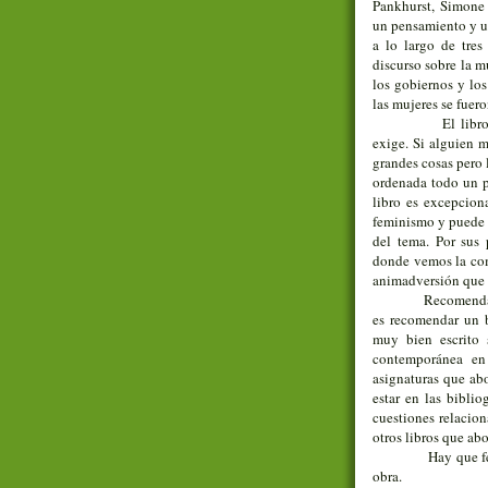
Pankhurst, Simone
un pensamiento y un
a lo largo de tres
discurso sobre la 
los gobiernos y lo
las mujeres se fuer
El libr
exige. Si alguien m
grandes cosas pero 
ordenada todo un p
libro es excepcion
feminismo y puede 
del tema. Por sus p
donde vemos la com
animadversión que e
Recomend
es recomendar un bu
muy bien escrito 
contemporánea en
asignaturas que abo
estar en las biblio
cuestiones relacion
otros libros que abo
Hay que fe
obra.