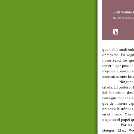
que había analizado
obrerismo. En segu
libros sencillos q
tercer lugar porque
mejores conocedor
necesariamente inte
Ninguno d
citada. El profesor
del feminismo desd
consigue poner a la
que de manera capr
procesos históricos
en el mismo. Y eso 
mujer en el papel q
Por las
Gouges, Mary Woll