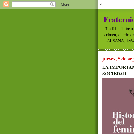
Fraterni
"La falta de inst
crimen, el crime
LAUSANA, 186
jueves, 5 de s
LA IMPORTAN
SOCIEDAD