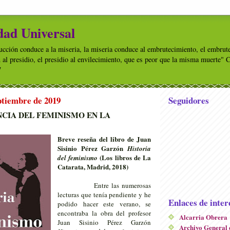
dad Universal
rucción conduce a la miseria, la miseria conduce al embrutecimiento, el embrut
n al presidio, el presidio al envilecimiento, que es peor que la misma mue
7
eptiembre de 2019
Seguidores
CIA DEL FEMINISMO EN LA
Breve reseña del libro de Juan
Sisinio Pérez Garzón
Historia
(Los libros de La
del feminismo
Catarata, Madrid, 2018)
Entre las numerosas
lecturas que tenía pendiente y he
Enlaces de inter
podido hacer este verano, se
encontraba la obra del profesor
Alcarria Obrera
Juan Sisinio Pérez Garzón
Archivo General 